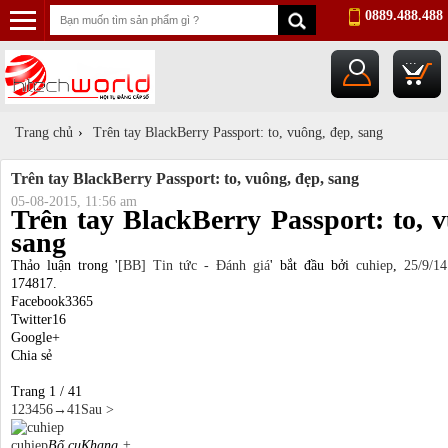
0889.488.488
...
Trang chủ
›
Trên tay BlackBerry Passport: to, vuông, đẹp, sang
Trên tay BlackBerry Passport: to, vuông, đẹp, sang
05-08-2015, 11:56 am
Trên tay BlackBerry Passport: to, 
sang
Thảo luận trong '
[BB] Tin tức - Đánh giá
' bắt đầu bởi
cuhiep
,
25/9/14
174817.
Facebook
3365
Twitter
16
Google+
Chia sẻ
Trang 1 / 41
1
2
3
4
5
6
→
41
Sau >
cuhiep
Bố cuKhang
+