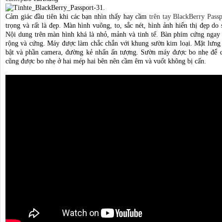
Cảm giác đầu tiên khi các bạn nhìn thấy hay cầm
trên tay
BlackBerry Passp
trọng và rất là đẹp. Màn hình vuông, to, sắc nét, hình ảnh hiển thị đẹp d
Nội dung trên màn hình khá là nhỏ, mảnh và tinh tế. Bàn phím cứng ngay
rộng và cứng. Máy được làm chắc chắn với khung sườn kim loại. Mặt lưng 
bật và phần camera, đường kẻ nhấn ấn tượng. Sườn máy được bo nhẹ để 
cũng được bo nhẹ ở hai mép hai bên nên cầm êm và vuốt không bị cấn.