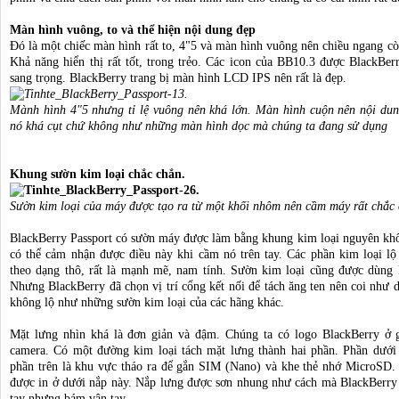
Màn hình vuông, to và thể hiện nội dung đẹp
Đó là một chiếc màn hình rất to, 4"5 và màn hình vuông nên chiều ngang cò
Khả năng hiển thị rất tốt, trong trẻo. Các icon của BB10.3 được BlackBerr
sang trọng. BlackBerry trang bị màn hình LCD IPS nên rất là đẹp.
Mành hình 4"5 nhưng tỉ lệ vuông nên khá lớn. Màn hình cuộn nên nội du
nó khá cụt chứ không như những màn hình dọc mà chúng ta đang sử dụng
Khung sườn kim loại chắc chắn.
Sườn kim loại của máy được tạo ra từ một khối nhôm nên cầm máy rất chắc 
BlackBerry Passport có sườn máy được làm bằng khung kim loại nguyên khối
có thể cảm nhận được điều này khi cầm nó trên tay. Các phần kim loại lộ
theo dạng thô, rất là mạnh mẽ, nam tính. Sườn kim loại cũng được dùng 
Nhưng BlackBerry đã chọn vị trí cổng kết nối để tách ăng ten nên coi như 
không lộ như những sườn kim loại của các hãng khác.
Mặt lưng nhìn khá là đơn giản và đậm. Chúng ta có logo BlackBerry ở g
camera. Có một đường kim loại tách mặt lưng thành hai phần. Phần dưới
phần trên là khu vực tháo ra để gắn SIM (Nano) và khe thẻ nhớ MicroSD.
được in ở dưới nắp này. Nắp lưng được sơn nhung như cách mà BlackBerr
tay nhưng bám vân tay.