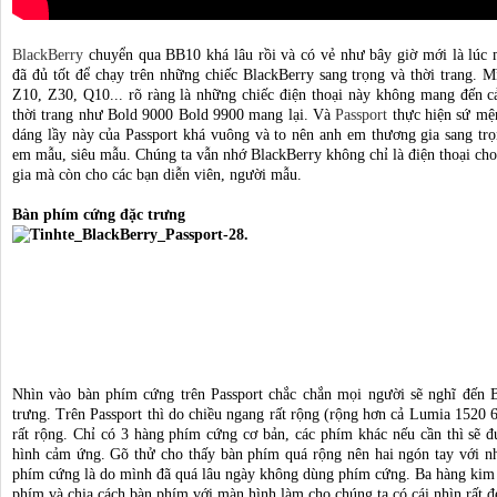
BlackBerry
chuyển qua BB10 khá lâu rồi và có vẻ như bây giờ mới là lúc
đã đủ tốt để chạy trên những chiếc BlackBerry sang trọng và thời trang. M
Z10, Z30, Q10... rõ ràng là những chiếc điện thoại này không mang đến c
thời trang như Bold 9000 Bold 9900 mang lại. Và
Passport
thực hiện sứ mệ
dáng lầy này của Passport khá vuông và to nên anh em thương gia sang trọn
em mẫu, siêu mẫu. Chúng ta vẫn nhớ BlackBerry không chỉ là điện thoại cho
gia mà còn cho các bạn diễn viên, người mẫu.
Bàn phím cứng đặc trưng
Nhìn vào bàn phím cứng trên Passport chắc chắn mọi người sẽ nghĩ đến B
trưng. Trên Passport thì do chiều ngang rất rộng (rộng hơn cả Lumia 1520 
rất rộng. Chỉ có 3 hàng phím cứng cơ bản, các phím khác nếu cần thì sẽ đ
hình cảm ứng. Gõ thử cho thấy bàn phím quá rộng nên hai ngón tay với n
phím cứng là do mình đã quá lâu ngày không dùng phím cứng. Ba hàng kim l
phím và chia cách bàn phím với màn hình làm cho chúng ta có cái nhìn rất đ