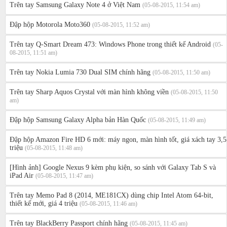
Trên tay Samsung Galaxy Note 4 ở Việt Nam
(05-08-2015, 11:54 am)
Đập hộp Motorola Moto360
(05-08-2015, 11:52 am)
Trên tay Q-Smart Dream 473: Windows Phone trong thiết kế Android
(05-
08-2015, 11:51 am)
Trên tay Nokia Lumia 730 Dual SIM chính hãng
(05-08-2015, 11:50 am)
Trên tay Sharp Aquos Crystal với màn hình không viền
(05-08-2015, 11:50
am)
Đập hộp Samsung Galaxy Alpha bản Hàn Quốc
(05-08-2015, 11:49 am)
Đập hộp Amazon Fire HD 6 mới: máy ngon, màn hình tốt, giá xách tay 3,5
triệu
(05-08-2015, 11:48 am)
[Hình ảnh] Google Nexus 9 kèm phụ kiện, so sánh với Galaxy Tab S và
iPad Air
(05-08-2015, 11:47 am)
Trên tay Memo Pad 8 (2014, ME181CX) dùng chip Intel Atom 64-bit,
thiết kế mới, giá 4 triệu
(05-08-2015, 11:46 am)
Trên tay BlackBerry Passport chính hãng
(05-08-2015, 11:45 am)