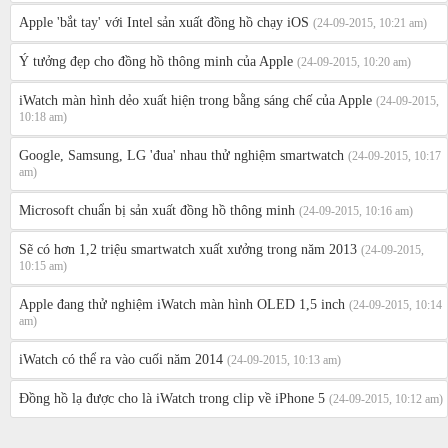
Apple 'bắt tay' với Intel sản xuất đồng hồ chạy iOS
(24-09-2015, 10:21 am)
Ý tưởng đẹp cho đồng hồ thông minh của Apple
(24-09-2015, 10:20 am)
iWatch màn hình dẻo xuất hiện trong bằng sáng chế của Apple
(24-09-2015,
10:18 am)
Google, Samsung, LG 'đua' nhau thử nghiệm smartwatch
(24-09-2015, 10:17
am)
Microsoft chuẩn bị sản xuất đồng hồ thông minh
(24-09-2015, 10:16 am)
Sẽ có hơn 1,2 triệu smartwatch xuất xưởng trong năm 2013
(24-09-2015,
10:15 am)
Apple đang thử nghiệm iWatch màn hình OLED 1,5 inch
(24-09-2015, 10:14
am)
iWatch có thể ra vào cuối năm 2014
(24-09-2015, 10:13 am)
Đồng hồ lạ được cho là iWatch trong clip về iPhone 5
(24-09-2015, 10:12 am)