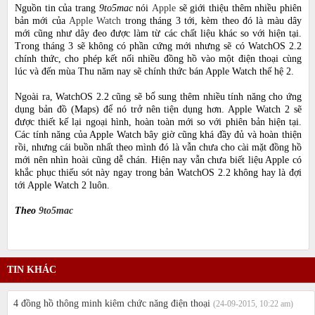
Nguồn tin của trang
9to5mac
nói
Apple
sẽ giới thiệu thêm nhiều phiên
bản mới của
Apple Watch
trong tháng 3 tới, kèm theo đó là màu dây
mới cũng như dây đeo được làm từ các chất liệu khác so với hiện tại.
Trong tháng 3 sẽ không có phần cứng mới nhưng sẽ có WatchOS 2.2
chính thức, cho phép kết nối nhiều đồng hồ vào một điện thoại cùng
lúc và đến mùa Thu năm nay sẽ chính thức bán Apple Watch thế hệ 2.
Ngoài ra, WatchOS 2.2 cũng sẽ bổ sung thêm nhiều tính năng cho ứng
dụng bản đồ (Maps) để nó trở nên tiện dụng hơn. Apple Watch 2 sẽ
được thiết kế lại ngoại hình, hoàn toàn mới so với phiên bản hiện tại.
Các tính năng của Apple Watch bây giờ cũng khá đầy đủ và hoàn thiện
rồi, nhưng cái buồn nhất theo mình đó là vẫn chưa cho cài mặt đồng hồ
mới nên nhìn hoài cũng dễ chán. Hiện nay vẫn chưa biết liệu Apple có
khắc phục thiếu sót này ngay trong bản WatchOS 2.2 không hay là đợi
tới Apple Watch 2 luôn.
Theo
9to5mac
TIN KHÁC
4 đồng hồ thông minh kiêm chức năng điện thoại
(24-09-2015, 10:22 am)