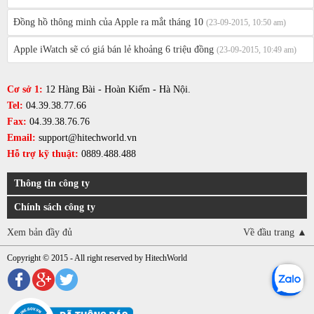
Đồng hồ thông minh của Apple ra mắt tháng 10
(23-09-2015, 10:50 am)
Apple iWatch sẽ có giá bán lẻ khoảng 6 triệu đồng
(23-09-2015, 10:49 am)
Cơ sở 1:
12 Hàng Bài - Hoàn Kiếm - Hà Nội.
Tel:
04.39.38.77.66
Fax:
04.39.38.76.76
Email:
support@hitechworld.vn
Hỗ trợ kỹ thuật:
0889.488.488
Thông tin công ty
Chính sách công ty
Xem bản đầy đủ
Về đầu trang ▲
Copyright © 2015 - All right reserved by HitechWorld