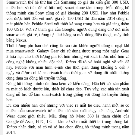
Smartwatch thế hệ thứ hai của Samsung có giá dự kiến gần 300 USD,
nhiều hơn số tiền để sở hữu một smartphone tầm trung. Mẫu đồng hồ
thông minh của Sony cũng có giá khoảng 200 USD. Hay như Pebble
vốn được biết đến với mức giá rẻ, 150 USD thì đầu năm 2014 cũng ra
mắt phiên bản Pebble Steel với thiết kế sang trọng hơn và giá tăng thêm
100 USD. Với sự tham gia của Google, người dùng đang chờ đợi mẫu
smartwatch giá rẻ, tương tự như hãng ra mắt dòng điện thoại, máy tính
bảng Nexus.
Thời lượng pin hạn chế cũng là rào cản khiến người dùng e ngại khi
mua smartwatch. Galaxy Gear chỉ sử dụng được trong một ngày, Gear
2 hứa hẹn cho thời lượng pin tốt hơn nhưng với kích thước nhỏ hơn và
công nghệ không nhiều đột phá,
Yahoo
đã tỏ vẻ hoài nghi về vấn đề
này. Pebble với màn hình e-ink cho thời gian dùng khoảng 5 đến 7
ngày và được coi là smartwatch cho thời gian sử dụng tốt nhất nhưng
cũng thua xa đồng hồ truyền thống.
Đồng hồ thông minh còn thua kém về kiểu dáng. Hầu hết các sản phẩm
ra mắt có kích thước lớn, thiết kế chưa đẹp. Tuy vậy, các nhà sản xuất
đang nỗ lực để làm smartwatch trông giống với đồng hồ truyền thống
hơn.
Dù còn nhiều hạn chế nhưng với việc ra mắt hệ điều hành mở, sẽ có
nhiều mẫu smartwatch từ nhiều nhà sản xuất chạy nền tảng Android
Wear được giới thiệu. Mẫu đồng hồ
Moto 360
là tham chiếu của
Google để Asus, HTC, LG… làm cơ sở ra mắt thiết bị trong tương lai.
Yahoo
nhận định, sẽ có vô số lựa chọn đồng hồ thông minh trong năm
2014.