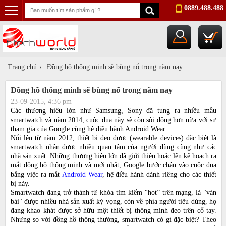
0889.488.488
...
Trang chủ
›
Đồng hồ thông minh sẽ bùng nổ trong năm nay
Đồng hồ thông minh sẽ bùng nổ trong năm nay
23-09-2015, 4:36 pm
Các thương hiệu lớn như Samsung, Sony đã tung ra nhiều mẫu
smartwatch và năm 2014, cuộc đua này sẽ còn sôi động hơn nữa với sự
tham gia của Google cùng hệ điều hành Android Wear.
Nổi lên từ năm 2012, thiết bị đeo được (wearable devices) đặc biệt là
smartwatch nhận được nhiều quan tâm của người dùng cũng như các
nhà sản xuất. Những thương hiệu lớn đã giới thiệu hoặc lên kế hoạch ra
mắt đồng hồ thông minh và mới nhất, Google bước chân vào cuộc đua
bằng việc ra mắt
Android Wear
, hệ điều hành dành riêng cho các thiết
bị này.
Smartwatch đang trở thành từ khóa tìm kiếm “hot” trên mạng, là "ván
bài" được nhiều nhà sản xuất kỳ vọng, còn về phía người tiêu dùng, họ
đang khao khát được sở hữu một thiết bị thông minh đeo trên cổ tay.
Nhưng so với đồng hồ thông thường, smartwatch có gì đặc biệt? Theo