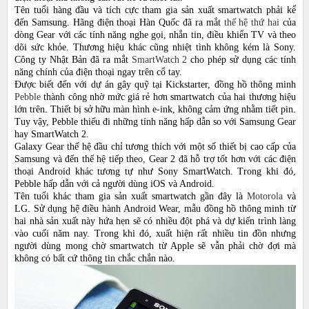
Tên tuổi hàng đầu và tích cực tham gia sản xuất smartwatch phải kể
đến Samsung. Hãng điện thoại Hàn Quốc đã ra mắt
thế hệ thứ hai
của
dòng Gear với các tính năng nghe gọi, nhắn tin, điều khiển TV và theo
dõi sức khỏe. Thương hiệu khác cũng nhiệt tình không kém là Sony.
Công ty Nhật Bản đã ra mắt
SmartWatch 2
cho phép sử dụng các tính
năng chính của điện thoại ngay trên cổ tay.
Được biết đến với dự án gây quỹ tại Kickstarter, đồng hồ thông minh
Pebble
thành công nhờ mức giá rẻ hơn smartwatch của hai thương hiệu
lớn trên. Thiết bị sở hữu màn hình e-ink, không cảm ứng nhằm tiết pin.
Tuy vậy, Pebble thiếu đi những tính năng hấp dẫn so với Samsung Gear
hay SmartWatch 2.
Galaxy Gear thế hệ đầu chỉ tương thích với một số thiết bị cao cấp của
Samsung và đến thế hệ tiếp theo, Gear 2 đã hỗ trợ tốt hơn với các điện
thoại Android khác tương tự như Sony SmartWatch. Trong khi đó,
Pebble hấp dẫn với cả người dùng iOS và Android.
Tên tuổi khác tham gia sản xuất smartwatch gần đây là
Motorola
và
LG. Sử dụng hệ điều hành Android Wear, mẫu đồng hồ thông minh từ
hai nhà sản xuất này hứa hẹn sẽ có nhiều đột phá và dự kiến trình làng
vào cuối năm nay. Trong khi đó, xuất hiện rất nhiều tin đồn nhưng
người dùng mong chờ smartwatch từ Apple sẽ vẫn phải chờ đợi mà
không có bất cứ thông tin chắc chắn nào.