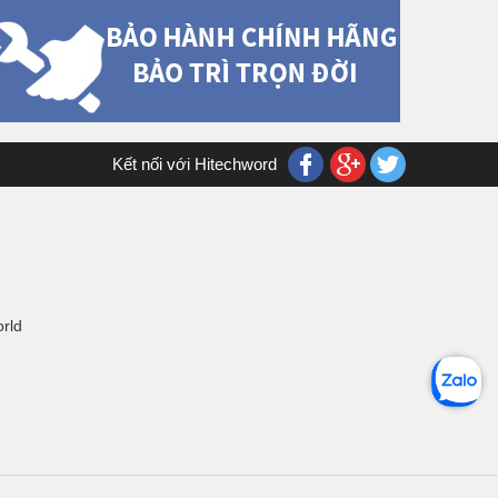
Kết nối với Hitechword
orld