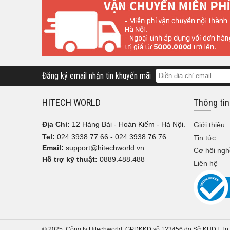
Đăng ký email nhận tin khuyến mãi
HITECH WORLD
Thông tin
Địa Chỉ:
12 Hàng Bài - Hoàn Kiếm - Hà Nội.
Giới thiệu
Tel:
024.3938.77.66 - 024.3938.76.76
Tin tức
Email:
support@hitechworld.vn
Cơ hội ngh
Hỗ trợ kỹ thuật:
0889.488.488
Liên hệ
© 2025. Công ty Hitechworld. GPĐKKD số 123456 do Sở KHĐT Tp.