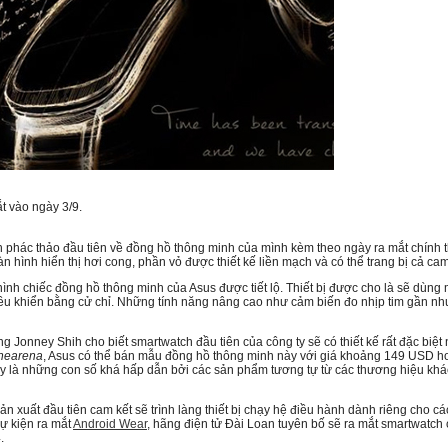
t vào ngày 3/9.
 phác thảo đầu tiên về đồng hồ thông minh của mình kèm theo ngày ra mắt chính th
hình hiển thị hơi cong, phần vỏ được thiết kế liền mạch và có thể trang bị cả cam
hình chiếc đồng hồ thông minh của Asus được tiết lộ. Thiết bị được cho là sẽ dùng
ều khiển bằng cử chỉ. Những tính năng nâng cao như cảm biến đo nhịp tim gần n
ng Jonney Shih cho biết smartwatch đầu tiên của công ty sẽ có thiết kế rất đặc biệ
nearena
, Asus có thể bán mẫu đồng hồ thông minh này với giá khoảng 149 USD h
y là những con số khá hấp dẫn bởi các sản phẩm tương tự từ các thương hiệu khá
n xuất đầu tiên cam kết sẽ trình làng thiết bị chạy hệ điều hành dành riêng cho các 
ự kiện ra mắt
Android Wear
, hãng điện tử Đài Loan tuyên bố sẽ ra mắt smartwatch
.