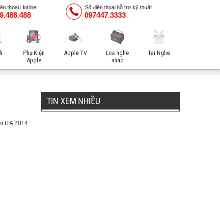
ện thoại Hotline
Số điện thoại hỗ trợ kỹ thuật
9.488.488
097447.3333
h
Phụ Kiện
Apple TV
Loa nghe
Tai Nghe
Apple
nhac
TIN XEM NHIỀU
ãm IFA 2014