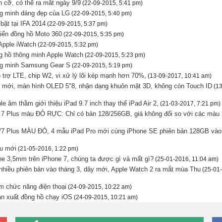
h cỡ, có thể ra mắt ngày 9/9
(22-09-2015, 5:41 pm)
ng minh dáng đẹp của LG
(22-09-2015, 5:40 pm)
bật tại IFA 2014
(22-09-2015, 5:37 pm)
riển đồng hồ Moto 360
(22-09-2015, 5:35 pm)
Apple iWatch
(22-09-2015, 5:32 pm)
ng hồ thông minh Apple Watch
(22-09-2015, 5:23 pm)
ng minh Samsung Gear S
(22-09-2015, 5:19 pm)
 trợ LTE, chip W2, vi xử lý lõi kép mạnh hơn 70%,
(13-09-2017, 10:41 am)
kế mới, màn hình OLED 5"8, nhận dạng khuôn mặt 3D, không còn Touch ID
(13
e âm thầm giới thiệu iPad 9.7 inch thay thế iPad Air 2,
(21-03-2017, 7:21 pm)
à 7 Plus màu ĐỎ RỰC: Chỉ có bản 128/256GB, giá không đổi so với các màu
7/7 Plus MÀU ĐỎ, 4 mẫu iPad Pro mới cùng iPhone SE phiên bản 128GB vào
ểu mới
(21-05-2016, 1:22 pm)
he 3,5mm trên iPhone 7, chúng ta được gì và mất gì?
(25-01-2016, 11:04 am)
nhiều phiên bản vào tháng 3, dây mới, Apple Watch 2 ra mắt mùa Thu
(25-01-
m chức năng điện thoại
(24-09-2015, 10:22 am)
 sản xuất đồng hồ chạy iOS
(24-09-2015, 10:21 am)