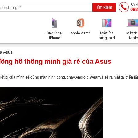
Số đi
088
Điện thoại
Apple Watch
Máy tính
Máy tín
iPhone
bảng Ipad
Apple
ủa Asus
ồng hồ thông minh giá rẻ của Asus
iết bị của mình sẽ dùng màn hình cong, chạy Android Wear và sẽ ra mắt tại triển l