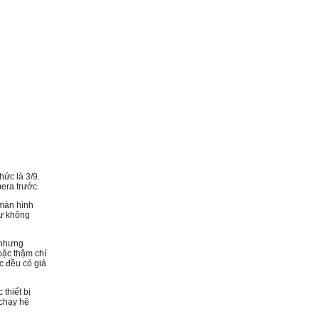
ức là 3/9.
era trước.
 màn hình
hư không
t nhưng
oặc thậm chí
c đều có giá
thiết bị
 chạy hệ