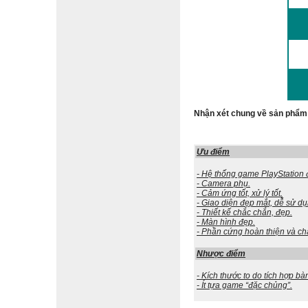
Nhận xét chung về sản phẩm
Ưu điểm
- Hệ thống game PlayStation 
- Camera phụ.
- Cảm ứng tốt, xử lý tốt.
- Giao diện đẹp mắt, dễ sử dụ
- Thiết kế chắc chắn, đẹp.
- Màn hình đẹp.
- Phần cứng hoàn thiện và chất
Nhược điểm
- Kích thước to do tích hợp bà
- Ít tựa game “đặc chủng”.