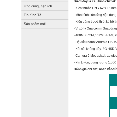
Dưới đây là cấu hình chi tiết:
Ứng dụng, tiện ích
- Kích thước 119 x 62 x 16 mm
Tin Kinh Tế
- Màn hình cảm ứng đện dung đ
- Kiểu dáng trượt, thiết kế hệ 
Sản phẩm mới
- Vi xử lý Qualcomm Snapdra
- 400MB ROM, 512MB RAM, khe
- Hệ điều hành: Android OS, v
- Kết nối không dây: 3G HSDP
- Camera 5 Megapixel, autofoc
- Pin Li-Ion, dung lượng 1.50
Đánh giá chi tiết, nhấn vào 