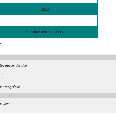
Game
Xem thêm ảnh Xperia Play
:
độc quyền, độc đáo.
ng.
 lượng rất tốt.
n phím.