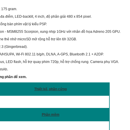
, 175 gram.
a điểm, LED-backlit, 4 inch, độ phân giải 480 x 854 pixel.
thống bàn phím vật lý kiểu PSP.
gon - MSM8255 Scorpion, xung nhịp 1GHz với nhân đồ họa Adreno 205 GPU.
 thẻ nhớ microSD mở rộng hỗ trợ lên tới 32GB.
2.3 (Gingerbread).
A/HSUPA, Wi-Fi 802.11 b/g/n, DLNA, A-GPS, Bluetooth 2.1 + A2DP.
us, LED flash, hỗ trợ quay phim 720p, hỗ trợ chống rung. Camera phụ VGA.
0 mAh.
từng phần để xem.
Thiết kế, phần cứng
Phần mềm