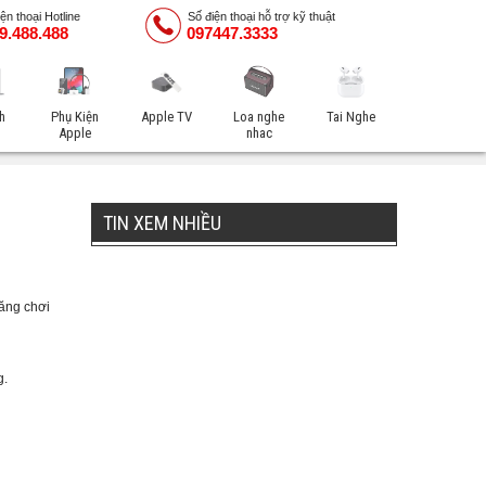
ện thoại Hotline
Số điện thoại hỗ trợ kỹ thuật
9.488.488
097447.3333
h
Phụ Kiện
Apple TV
Loa nghe
Tai Nghe
Apple
nhac
TIN XEM NHIỀU
năng chơi
g.