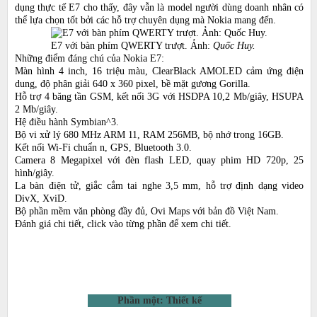
dụng thực tế E7 cho thấy, đây vẫn là model người dùng doanh nhân có
thể lựa chọn tốt bởi các hỗ trợ chuyên dụng mà Nokia mang đến.
E7 với bàn phím QWERTY trượt. Ảnh:
Quốc Huy.
Những điểm đáng chú của Nokia E7:
Màn hình 4 inch, 16 triệu màu, ClearBlack AMOLED cảm ứng điện
dung, độ phân giải 640 x 360 pixel, bề mặt gương Gorilla.
Hỗ trợ 4 băng tần GSM, kết nối 3G với HSDPA 10,2 Mb/giây, HSUPA
2 Mb/giây.
Hệ điều hành Symbian^3.
Bộ vi xử lý 680 MHz ARM 11, RAM 256MB, bộ nhớ trong 16GB.
Kết nối Wi-Fi chuẩn n, GPS, Bluetooth 3.0.
Camera 8 Megapixel với đèn flash LED, quay phim HD 720p, 25
hình/giây.
La bàn điện tử, giắc cắm tai nghe 3,5 mm, hỗ trợ định dạng video
DivX, XviD.
Bộ phần mềm văn phòng đầy đủ, Ovi Maps với bản đồ Việt Nam.
Đánh giá chi tiết, click vào từng phần để xem chi tiết.
Phần một: Thiết kế