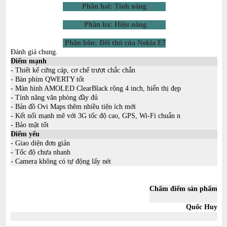
Phần hai: Tính năng
Phần ba: Hiệu năng
Phần bốn: Đối thủ của Nokia E7
Đánh giá chung.
Điểm mạnh
- Thiết kế cứng cáp, cơ chế trượt chắc chắn
- Bàn phím QWERTY tốt
- Màn hình AMOLED ClearBlack rộng 4 inch, hiển thị đẹp
- Tính năng văn phòng đầy đủ
- Bản đồ Ovi Maps thêm nhiều tiện ích mới
- Kết nối mạnh mẽ với 3G tốc độ cao, GPS, Wi-Fi chuẩn n
- Bảo mật tốt
Điểm yếu
- Giao diện đơn giản
- Tốc độ chưa nhanh
- Camera không có tự động lấy nét
Chấm điểm sản phẩm
Quốc Huy