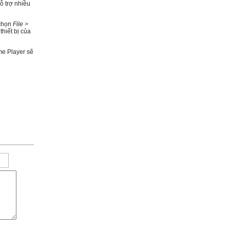
ỗ trợ nhiều
 chọn
File >
hiết bị của
me Player sẽ