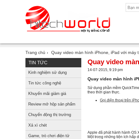
Trang chủ
Quay video màn hình iPhone, iPad với máy 
›
Quay video màn 
TIN TỨC
14-07-2015, 9:19 pm
Kinh nghiệm sử dụng
Quay video màn hình iP
Tin tức công nghệ
Sử dụng phần mềm QuickTime Pl
theo thời gian thực.
Khuyến mãi giảm giá
Gọi điện thoại trên i
Review mở hộp sản phẩm
Chuyển động thị trường
Xả xì chét
Apple đã phát hành hành OS X
Game, trò chơi điện tử
Một trong những tiện ích hấp d