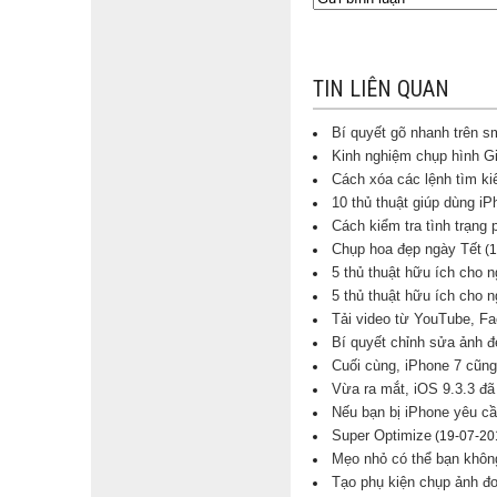
TIN LIÊN QUAN
Bí quyết gõ nhanh trên s
Kinh nghiệm chụp hình Gi
Cách xóa các lệnh tìm k
10 thủ thuật giúp dùng iP
Cách kiểm tra tình trạng 
Chụp hoa đẹp ngày Tết
(1
5 thủ thuật hữu ích cho
5 thủ thuật hữu ích cho
Tải video từ YouTube, F
Bí quyết chỉnh sửa ảnh đ
Cuối cùng, iPhone 7 cũn
Vừa ra mắt, iOS 9.3.3 đã
Nếu bạn bị iPhone yêu cầ
Super Optimize
(19-07-20
Mẹo nhỏ có thể bạn không
Tạo phụ kiện chụp ảnh đơ