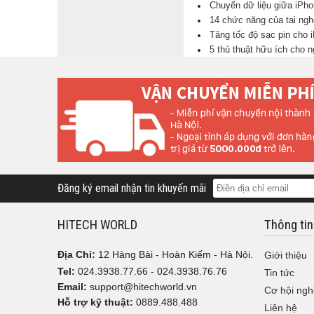
Chuyển dữ liệu giữa iPho
14 chức năng của tai ng
Tăng tốc độ sạc pin cho 
5 thủ thuật hữu ích cho 
Đăng ký email nhận tin khuyến mãi
HITECH WORLD
Thông tin
Địa Chỉ:
12 Hàng Bài - Hoàn Kiếm - Hà Nội.
Giới thiệu
Tel:
024.3938.77.66 - 024.3938.76.76
Tin tức
Email:
support@hitechworld.vn
Cơ hội ngh
Hỗ trợ kỹ thuật:
0889.488.488
Liên hệ