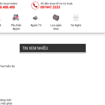
ện thoại Hotline
Số điện thoại hỗ trợ kỹ thuật
9.488.488
097447.3333
h
Phụ Kiện
Apple TV
Loa nghe
Tai Nghe
Apple
nhac
TIN XEM NHIỀU
Pad hiển thị
năng mới.
u này giúp