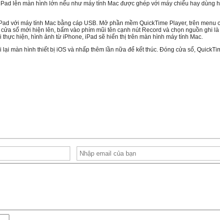
, iPad lên màn hình lớn nếu như máy tính Mac được ghép với máy chiếu hay dùng h
, iPad với máy tính Mac bằng cáp USB. Mở phần mềm QuickTime Player, trên menu
 cửa sổ mới hiện lên, bấm vào phím mũi tên cạnh nút Record và chọn nguồn ghi là t
i thực hiện, hình ảnh từ iPhone, iPad sẽ hiển thị trên màn hình máy tính Mac.
 lại màn hình thiết bị iOS và nhấp thêm lần nữa để kết thúc. Đóng cửa sổ, QuickTi