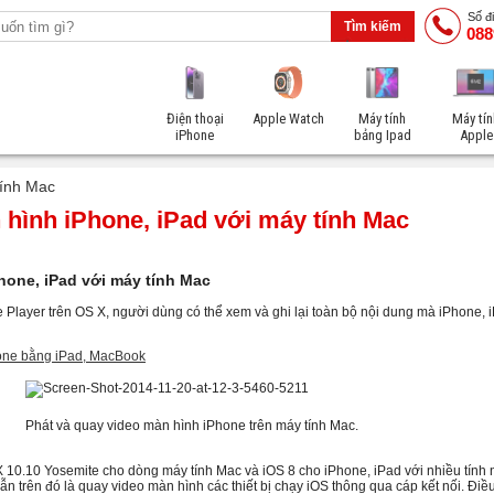
Số đi
088
Điện thoại
Apple Watch
Máy tính
Máy tín
iPhone
bảng Ipad
Apple
tính Mac
hình iPhone, iPad với máy tính Mac
hone, iPad với máy tính Mac
ayer trên OS X, người dùng có thể xem và ghi lại toàn bộ nội dung mà iPhone, i
Phone bằng iPad, MacBook
Phát và quay video màn hình iPhone trên máy tính Mac.
 10.10 Yosemite cho dòng máy tính Mac và iOS 8 cho iPhone, iPad với nhiều tính 
ẫn trên đó là quay video màn hình các thiết bị chạy iOS thông qua cáp kết nối. Điề