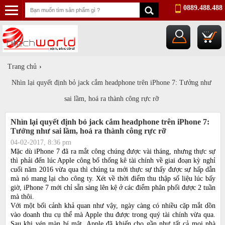
0889.488.488
...
Trang chủ
›
Nhìn lại quyết định bỏ jack cắm headphone trên iPhone 7: Tưởng như
sai lầm, hoá ra thành công rực rỡ
Nhìn lại quyết định bỏ jack cắm headphone trên iPhone 7:
Tưởng như sai lầm, hoá ra thành công rực rỡ
04-02-2017, 8:36 pm
Mặc dù iPhone 7 đã ra mắt công chúng được vài tháng, nhưng thực sự
thì phải đến lúc Apple công bố thống kê tài chính về giai đoạn kỳ nghỉ
cuối năm 2016 vừa qua thì chúng ta mới thực sự thấy được sự hấp dẫn
mà nó mang lại cho công ty. Xét về thời điểm thu thập số liệu lúc bấy
giờ, iPhone 7 mới chỉ sẵn sàng lên kệ ở các điểm phân phối được 2 tuần
mà thôi.
Với một bối cảnh khả quan như vậy, ngày càng có nhiều cặp mắt dồn
vào doanh thu cụ thể mà Apple thu được trong quý tài chính vừa qua.
Sau khi vén màn bí mật, Apple đã khiến cho gần như tất cả mọi nhà