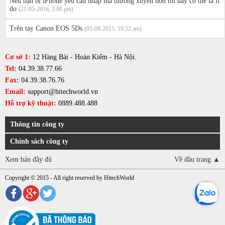
Nếu bạn bị iPhone yêu cầu nhập mã thường xuyên hơn thì đây có thể là lí
do
(21-05-2016, 2:00 pm)
Trên tay Canon EOS 5Ds
(05-08-2015, 10:52 am)
Cơ sở 1:
12 Hàng Bài - Hoàn Kiếm - Hà Nội.
Tel:
04.39.38.77.66
Fax:
04.39.38.76.76
Email:
support@hitechworld.vn
Hỗ trợ kỹ thuật:
0889.488.488
Thông tin công ty
Chính sách công ty
Xem bản đầy đủ
Về đầu trang ▲
Copyright © 2015 - All right reserved by HitechWorld