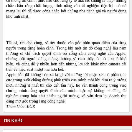
có thông tin chính thức nào cho rằng tỷ lệ thất lạc chúng là thấp, nhưng
chắc chắn rằng chất lượng, tính năng và trải nghiệm tiện lợi mà nó
mang lại thì đã được công nhận bởi những nhà đánh giá và người dùng
khó tính nhất.
Tất cả, xét cho cùng, sẽ tùy thuộc vào góc nhìn quan điểm của từng
người trong từng hoàn cảnh. Trong khi một tín đồ công nghệ lâu năm
thường sẽ chỉ trích quyết định bỏ cổng cắm công nghệ của Apple,
nhưng một người dùng thông thường sẽ cảm thấy tò mò hơn là khó
hiểu, và cũng để ý nhiều hơn đến những lợi ích khác như camera cải
tiến và hiệu suất mượt mà hơn hết.
Apple hẳn đã không còn xa lạ gì với những lời nhận xét có phần tiêu
cực trong suốt chặng đường phát triển của mình mỗi khi đưa ra ý tưởng
mới, nhưng ít nhất thì cho đến lần này, họ vẫn thành công trong việc
chứng minh rằng quyết định của mình thực sự không hề đáng để
nghiêm trọng hóa như nhiều người tưởng, và vẫn đem lại doanh thu
đáng mơ ước trong làng công nghệ.
Tham kh
ảo:
BGR
TIN KHÁC