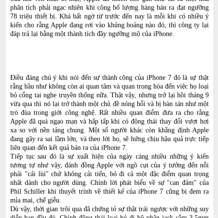
phân tích phải ngạc nhiên khi công bố lượng hàng bán ra đạt ngưỡng
78 triệu thiết bị. Khá bất ngờ từ trước đến nay là mỗi khi có nhiều ý
kiến cho rằng Apple đang rơi vào khủng hoảng nào đó, thì công ty lại
đáp trả lại bằng một thành tích đầy ngưỡng mộ của iPhone.
Điều đáng chú ý khi nói đến sự thành công của iPhone 7 đó là sự thật
rằng hầu như không còn ai quan tâm và quan trọng hóa đến việc họ loại
bỏ cổng tai nghe truyền thống nữa. Thật vậy, nhưng trở lại hồi tháng 9
vừa qua thì nó lại trở thành một chủ đề nóng hổi và bị bàn tán như một
trò đùa trong giới công nghệ. Rất nhiều quan điểm đưa ra cho rằng
Apple đã quá ngạo mạn và hấp tấp khi có động thái thay đổi vượt hơi
xa so với nền tảng chung. Một số người khác còn khẳng định Apple
đang gây ra sai lầm lớn, và theo lời họ, sẽ hứng chịu hậu quả trực tiếp
liên quan đến kết quả bán ra của iPhone 7.
Tiếp tục sau đó là sự xuất hiện của ngày càng nhiều những ý kiến
tương tự như vậy, đánh đồng Apple với ngõ cụt của ý tưởng đến nỗi
phải "cải lùi" chứ không cải tiến, bỏ đi cả một đặc điểm quan trọng
nhất dành cho người dùng. Chính lời phát biểu về sự "can đảm" của
Phil Schiller khi thuyết trình về thiết kế của iPhone 7 cũng bị đem ra
mỉa mai, chế giễu.
Dù vậy, thời gian trôi qua đã chứng tỏ sự thật trái ngược với những suy
diễn ban đầu đó. Chính động thái loại bỏ đi bộ phận jack cắm 3,5mm