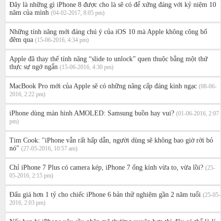
Đây là những gì iPhone 8 được cho là sẽ có để xứng đáng với kỷ niệm 10
năm của mình
(04-02-2017, 8:05 pm)
Những tính năng mới đáng chú ý của iOS 10 mà Apple không công bố
đêm qua
(15-06-2016, 4:34 pm)
Apple đã thay thế tính năng “slide to unlock” quen thuộc bằng một thứ
thực sự ngớ ngẩn
(15-06-2016, 4:30 pm)
MacBook Pro mới của Apple sẽ có những nâng cấp đáng kinh ngạc
(08-06-
2016, 2:22 pm)
iPhone dùng màn hình AMOLED: Samsung buồn hay vui?
(01-06-2016, 2:07
pm)
Tim Cook: "iPhone vẫn rất hấp dẫn, người dùng sẽ không bao giờ rời bỏ
nó"
(27-05-2016, 10:57 am)
Chỉ iPhone 7 Plus có camera kép, iPhone 7 ống kính vừa to, vừa lồi?
(25-
05-2016, 2:15 pm)
Đấu giá hơn 1 tỷ cho chiếc iPhone 6 bản thử nghiệm gần 2 năm tuổi
(25-05-
2016, 2:03 pm)