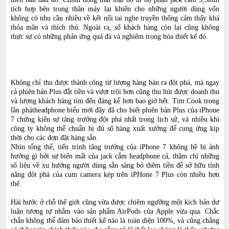
tích hợp bên trong thân máy lại khiến cho những người dùng vốn
không có nhu cầu nhiều về kết nối tai nghe truyền thống cảm thấy khá
thỏa mãn và thích thú. Ngoài ra, số khách hàng còn lại cũng không
thực sự có những phản ứng quá đà và nghiêm trọng hóa thiết kế đó.
Không chỉ thu được thành công từ lượng hàng bán ra đột phá, mà ngay
cả phiên bản Plus đắt tiền và vượt trội hơn cũng thu hút được doanh thu
và lượng khách hàng tìm đến đáng kể hơn bao giờ hết. Tim Cook trong
lần phátheadphone biểu mới đây đã cho biết phiên bản Plus của iPhone
7 chứng kiến sự tăng trưởng đột phá nhất trong lịch sử, và nhiều khi
công ty không thể chuẩn bị đủ số hàng xuất xưởng để cung ứng kịp
thời cho các đơn đặt hàng sẵn.
Nhìn tổng thể, tiến trình tăng trưởng của iPhone 7 không hề bị ảnh
hưởng gì bởi sự biến mất của jack cắm headphone cả, thậm chí những
số liệu về xu hướng người dùng sẵn sàng bỏ thêm tiền để sở hữu tính
năng đột phá của cụm camera kép trên iPHone 7 Plus còn nhiều hơn
thế.
Hài hước ở chỗ thế giới cũng vừa được chiêm ngưỡng một kịch bản dư
luận tương tự nhắm vào sản phẩm AirPods của Apple vừa qua. Chắc
chắn không thể đảm bảo thiết kế nào là toàn diện 100%, và cũng chẳng