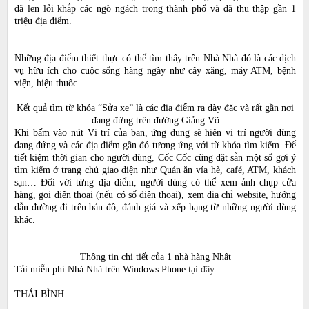
đã len lỏi khắp các ngõ ngách trong thành phố và đã thu thập gần 1
triệu địa điểm.
Những địa điểm thiết thực có thể tìm thấy trên Nhà Nhà đó là các dịch
vụ hữu ích cho cuộc sống hàng ngày như cây xăng, máy ATM, bệnh
viện, hiệu thuốc …
Kết quả tìm từ khóa “Sửa xe” là các địa điểm ra dày đặc và rất gần nơi
đang đứng trên đường Giảng Võ
Khi bấm vào nút Vị trí của bạn, ứng dụng sẽ hiện vị trí người dùng
đang đứng và các địa điểm gần đó tương ứng với từ khóa tìm kiếm. Để
tiết kiệm thời gian cho người dùng, Cốc Cốc cũng đặt sẵn một số gợi ý
tìm kiếm ở trang chủ giao diện như Quán ăn vỉa hè, café, ATM, khách
sạn… Đối với từng địa điểm, người dùng có thể xem ảnh chụp cửa
hàng, gọi điện thoại (nếu có số điện thoại), xem địa chỉ website, hướng
dẫn đường đi trên bản đồ, đánh giá và xếp hạng từ những người dùng
khác.
Thông tin chi tiết của 1 nhà hàng Nhật
Tải miễn phí Nhà Nhà trên Windows Phone
tại đây
.
THÁI BÌNH