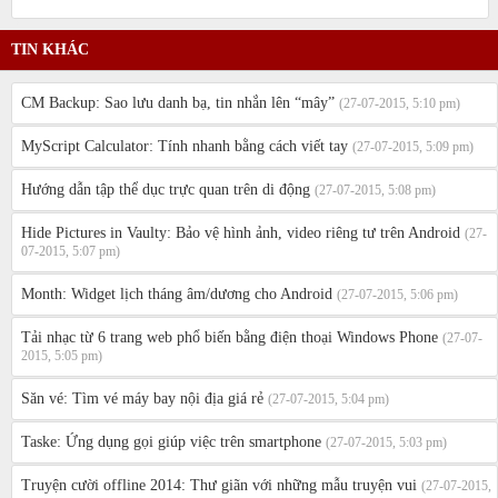
TIN KHÁC
CM Backup: Sao lưu danh bạ, tin nhắn lên “mây”
(27-07-2015, 5:10 pm)
MyScript Calculator: Tính nhanh bằng cách viết tay
(27-07-2015, 5:09 pm)
Hướng dẫn tập thể dục trực quan trên di động
(27-07-2015, 5:08 pm)
Hide Pictures in Vaulty: Bảo vệ hình ảnh, video riêng tư trên Android
(27-
07-2015, 5:07 pm)
Month: Widget lịch tháng âm/dương cho Android
(27-07-2015, 5:06 pm)
Tải nhạc từ 6 trang web phổ biến bằng điện thoại Windows Phone
(27-07-
2015, 5:05 pm)
Săn vé: Tìm vé máy bay nội địa giá rẻ
(27-07-2015, 5:04 pm)
Taske: Ứng dụng gọi giúp việc trên smartphone
(27-07-2015, 5:03 pm)
Truyện cười offline 2014: Thư giãn với những mẫu truyện vui
(27-07-2015,